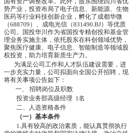
国有资产
调整
改革
。此外，股东围绕四川省优
势产业，投资布局了电子信息
、新能源、
生物
医药
等
行业科技创新企业
，
孵化了
成都华微
（
688709
）
、成电光信
（
831490.BJ
）
等
优质
公司
。
国投华川作为省国投专精创投和基金管
理业务实施主体，依托股东在科创领域优势，
聚焦医疗健康、电子信息、智能制造等领域股
权投资，助力培育新质生产力。
为满足公司工作和
人才
队伍建
设
需要，进
一步充实力量，
公司
拟面向全国公开招聘
，现
将有关事项公告如下：
一、 招聘岗位及职数
投资业务部高级经理
1名
二、
人选资格条件
（一）基本
条件
1.
具有较高的政治素质，能认真贯彻执行