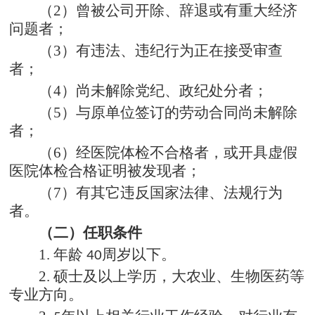
（
2）
曾被公司开除、辞退或有重大经济
问题者；
（
3）
有违法、违纪行为正在接受审查
者；
（
4）
尚未解除党纪、政纪处分者；
（
5）
与原单位签订的劳动合同尚未解除
者；
（
6）
经医院体检不合格者，或开具虚假
医院体检合格证明被发现者；
（
7）
有其它违反国家法律、法规行为
者。
（二）
任职
条件
1.
年龄
周岁以下。
40
2.
硕士及以上学历，大农业、生物医药等
专业方向。