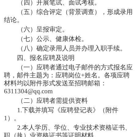
（四）开展笔试、面试考核
。
（五）综合评定（背景调查），形成
录用
结论
。
（六）呈报
审定
。
（七）公示、健康体检
。
（八）确定录用人员并办理入职手续。
四、报名应聘及说明
（一）
应聘者
通过电子邮件的方式报名应
聘，
邮件主题为：应聘岗位
+姓名。各项应聘
材料均以附件形式发送至招聘邮箱：
6311304@qq
.com
（二）
应聘者需提供资料
1
.
下载并填写《应聘登记表》（附件
1
）
。
2
.
本人学历、学位、专业技术资格证书、
职（执）业资格证书等证明材料
。