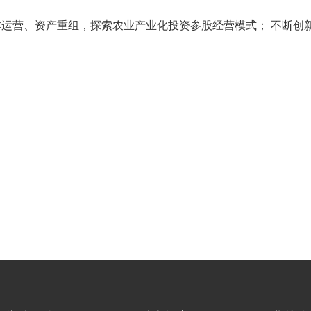
本运营、资产重组，探索农业产业化投资参股经营模式； 不断创