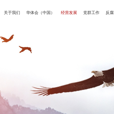
关于我们
华体会（中国）
经营发展
党群工作
反腐