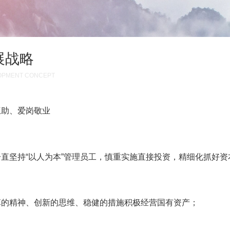
展战略
OPMENT CONCEPT
互助、爱岗敬业
一直坚持“以人为本”管理员工，慎重实施直接投资，精细化抓好资
革的精神、创新的思维、稳健的措施积极经营国有资产；