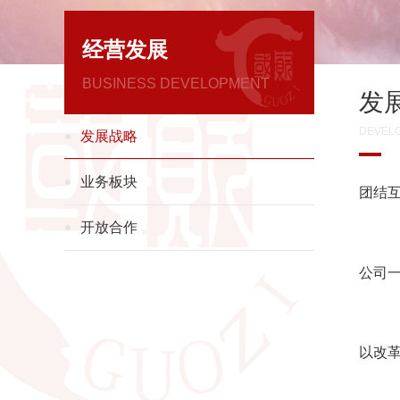
经营发展
BUSINESS DEVELOPMENT
发
DEVEL
发展战略
业务板块
团结
开放合作
公司
以改